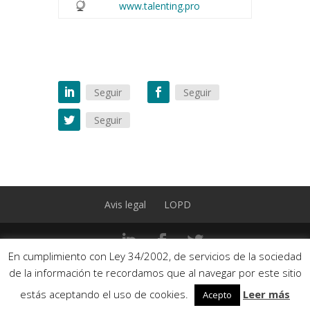
www.talenting.pro
Seguir
Seguir
Seguir
Avis legal
LOPD
En cumplimiento con Ley 34/2002, de servicios de la sociedad
2014 © Talenting -
hola@talenting.pro
-
de la información te recordamos que al navegar por este sitio
679 263 358 - Gran Via de les Corts
estás aceptando el uso de cookies.
Leer más
Acepto
Catalanes, 575, 1o 1a, 08011 Barcelona