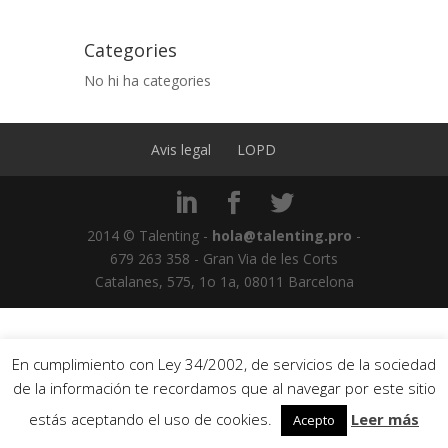
Categories
No hi ha categories
Avis legal
LOPD
2014 © Talenting -
hola@talenting.pro
-
679 263 358 - Gran Via de les Corts
Catalanes, 575, 1o 1a, 08011 Barcelona
En cumplimiento con Ley 34/2002, de servicios de la sociedad
de la información te recordamos que al navegar por este sitio
estás aceptando el uso de cookies.
Leer más
Acepto